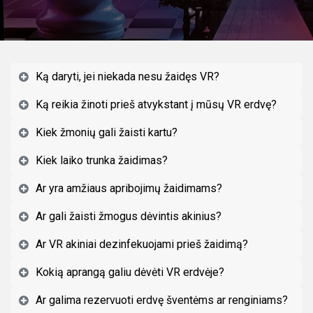
Ką daryti, jei niekada nesu žaidęs VR?
Ką reikia žinoti prieš atvykstant į mūsų VR erdvę?
Kiek žmonių gali žaisti kartu?
Kiek laiko trunka žaidimas?
Ar yra amžiaus apribojimų žaidimams?
Ar gali žaisti žmogus dėvintis akinius?
Ar VR akiniai dezinfekuojami prieš žaidimą?
Kokią aprangą galiu dėvėti VR erdvėje?
Ar galima rezervuoti erdvę šventėms ar renginiams?